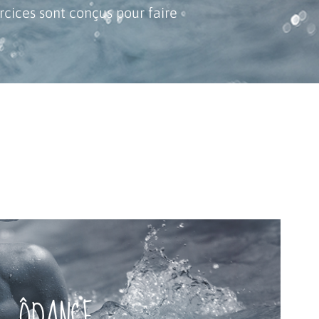
cices sont conçus pour faire
à quel moment ?
ÔDANCE
e. L'idéal pour allier sport et fun !
 brûler un maximum de calories et de tonifier votre