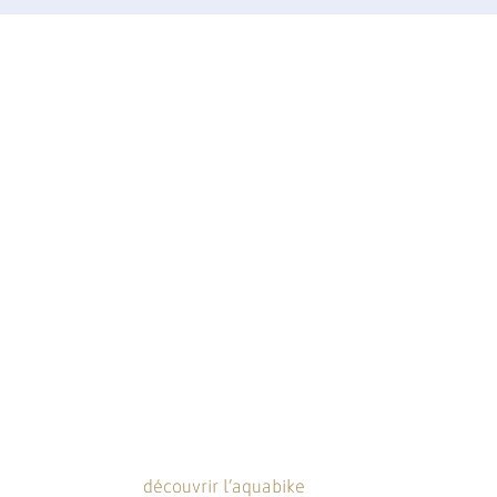
i vous associez le plaisir de l’eau et celui du vélo ?
ÔBIKE
vous associez le plaisir de l’eau et celui du vélo
découvrir l’aquabike