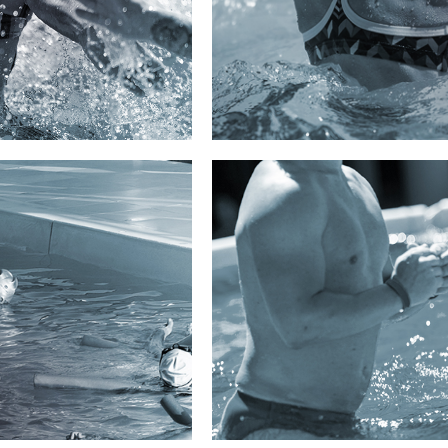
raffermissement et le
l’eau. Voilà ce qui vous atten
ermettant un travail
L’énergie des chorégraphies 
ir des résultats variés,
es du corps.
améliorer votre condition p
évacuer les tensions du
spécialement pour dévelop
 à base d’exercices
un cocktail détonnant. Le c
Gagnez en énergie et en tonici