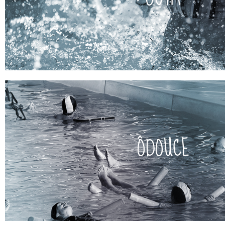
d’endurance musculaire et cardio-vasculaire favorisant le 
complets et rester en forme. Activité accessible à tous, p
Pour tous ceux qui veulent pratiquer le fitness aquatique, obten
ÔGYM
voir le programme
ÔDOUCE
quotidien tout en renforçant l'ensemble des muscl
d’étirements, d’équilibres et d’amplitudes articulaires, pour 
Ressourcez-vous avec ce cours doux, complet et stimulant
ÔDOUCE