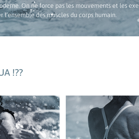
oderne. On ne force pas les mouvements et les exer
ler l’ensemble des muscles du corps humain.
A !??
éral.
silhouett
séances vous permettent de