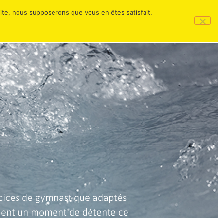
 site, nous supposerons que vous en êtes satisfait.
TACT
rcices de gymnastique adaptés
ement un moment de détente ce