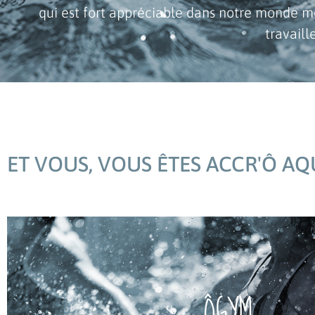
qui est fort appréciable dans notre monde m
travail
ET VOUS, VOUS ÊTES ACCR'Ô AQU
voir le programme
ÔGYM
Objectifs : Remise en forme et entretien gén
remodelage.