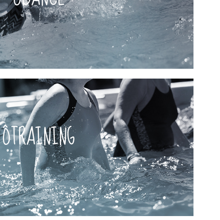
d avec l'Ôdance ! Rythmées par des musiques latines, ces
de la zumba, associée à la douceur et aux bienfaits de
ÔDANCE
la prochaine séance ?
ÔTRAINING
sensations musculaires !
hysique tout en se défoulant en toute sécurité. 100 %
per votre endurance cardiovasculaire, musculaire et
ours d’Aquatraining, sous forme de circuit, a été créé
!
té ! Un rythme intensif et des mouvements puissants pour
ÔTRAINING