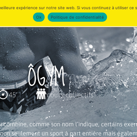
eilleure expérience sur notre site web. Si vous continuez à utiliser ce
ACTIVITÉS
PLANNING
HORAIRES/CON
Ok
Politique de confidentialité
ÔGYM
45'
cours collectifs
qui combine, comme son nom l’indique, certains exe
st non seulement un sport à part entière mais égal