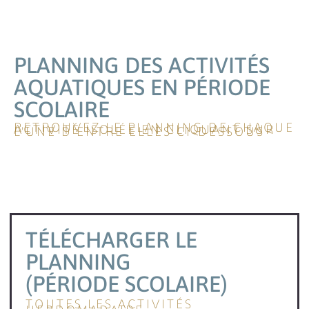
PLANNING DES ACTIVITÉS
AQUATIQUES EN PÉRIODE
SCOLAIRE
RETROUVEZ LE PLANNING DE CHAQUE
ACTIVITÉ ISOLÉE EN CLIQUANT SUR
L'UNE D'ENTRE ELLES CI-DESSOUS
TÉLÉCHARGER LE
PLANNING
(PÉRIODE SCOLAIRE)
TOUTES LES ACTIVITÉS