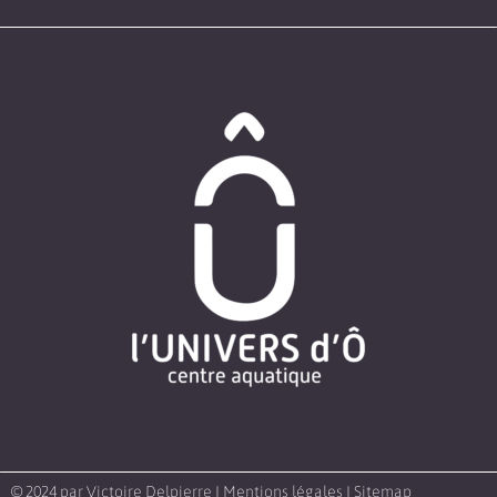
© 2024 par
Victoire Delpierre
I
Mentions légales
I
Sitemap