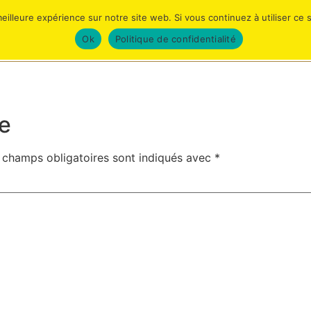
eilleure expérience sur notre site web. Si vous continuez à utiliser ce
ACTIVITÉS
PLANNING
HORAIRES/CON
Ok
Politique de confidentialité
e
 champs obligatoires sont indiqués avec
*